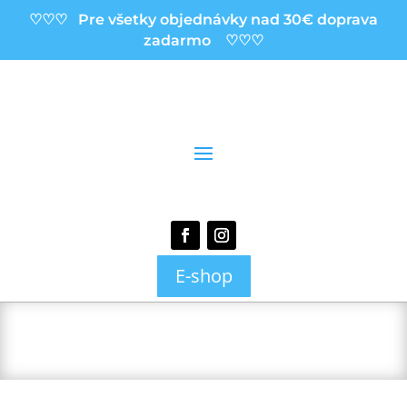
♡♡♡ Pre všetky objednávky nad 30€ doprava
zadarmo ♡♡♡
E-shop