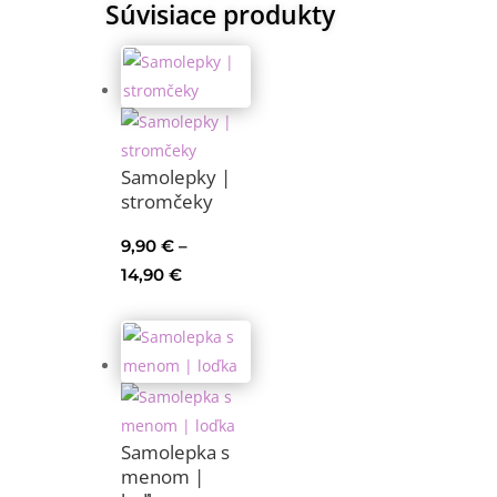
Súvisiace produkty
Samolepky |
stromčeky
9,90
€
–
Price
14,90
€
range:
9,90 €
through
14,90 €
Samolepka s
menom |