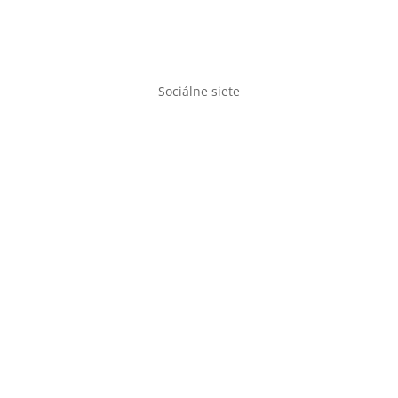
Ochrana osobných údajov
Doprava a doba dodania
Sociálne siete