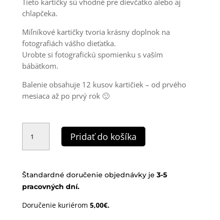
Tieto kartičky sú vhodné pre dievčatko alebo aj
chlapčeka.
Miľníkové kartičky tvoria krásny doplnok na
fotografiách vášho dieťatka.
Urobte si fotografickú spomienku s vaším
bábätkom.
Balenie obsahuje 12 kusov kartičiek – od prvého
mesiaca až po prvý rok 🙂
množstvo
Míľnikové
Pridať do košíka
kartičky
|
Nature
Štandardné doručenie objednávky je
3-
5
pracovných dní.
Doručenie kuriérom
5,00€.