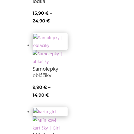
loďka
15,90
€
–
Price
24,90
€
range:
15,90 €
through
24,90 €
Samolepky |
obláčiky
9,90
€
–
Price
14,90
€
range:
9,90 €
through
14,90 €