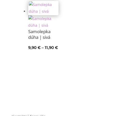
Samolepka
dúha | sivá
Price
9,90
€
–
11,90
€
range:
9,90 €
through
11,90 €