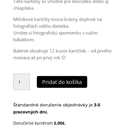
Tieto kartičky sú vhodné pre dievčatko alebo aj
11,90 €.
9,90 €.
chlapčeka.
Miľníkové kartičky tvoria krásny doplnok na
fotografiách vášho dieťatka.
Urobte si fotografickú spomienku s vaším
bábätkom.
Balenie obsahuje 12 kusov kartičiek – od prvého
mesiaca až po prvý rok 🙂
množstvo
Míľnikové
Pridať do košíka
kartičky
|
Uni
Štandardné doručenie objednávky je
3-
5
pracovných dní.
Doručenie kuriérom
5,00€.