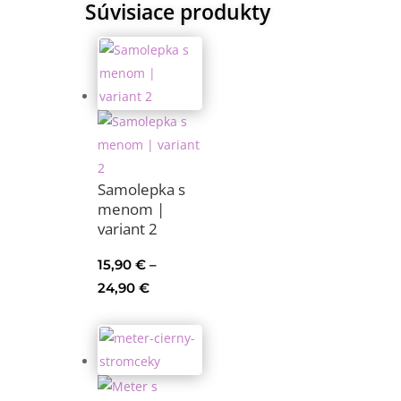
Súvisiace produkty
Samolepka s
menom |
variant 2
15,90
€
–
Price
24,90
€
range:
15,90 €
through
24,90 €