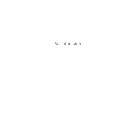
Obchodné podmienky
Ochrana osobných údajov
Doprava a doba dodania
Sociálne siete