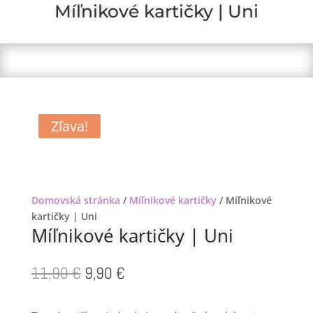
Míľnikové kartičky | Uni
Zľava!
Domovská stránka
/
Míľnikové kartičky
/ Míľnikové
kartičky | Uni
Míľnikové kartičky | Uni
Pôvodná
Aktuálna
11,90
€
9,90
€
cena
cena
bola:
je: