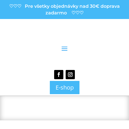
♡♡♡ Pre všetky objednávky nad 30€ doprava
zadarmo ♡♡♡
E-shop