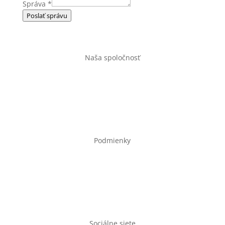
Správa
*
Poslať správu
Naša spoločnosť
Úvod
Obchod
Kontakt
Podmienky
Obchodné podmienky
Ochrana osobných údajov
Doprava a doba dodania
Sociálne siete