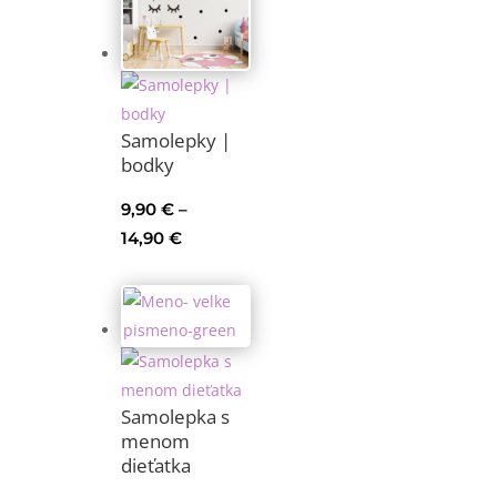
24,90 €
Samolepky |
bodky
9,90
€
–
Price
14,90
€
range:
9,90 €
through
14,90 €
Samolepka s
menom
dieťatka