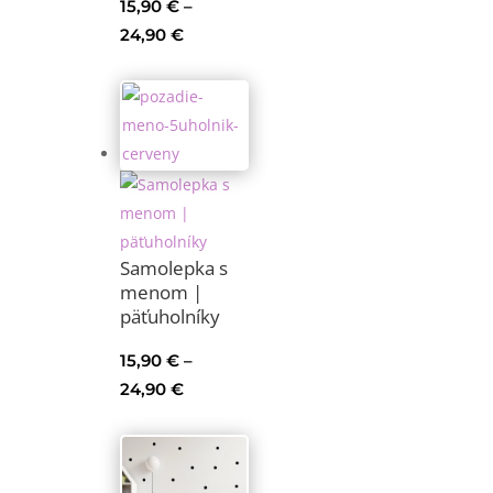
15,90
€
–
Price
24,90
€
range:
15,90 €
through
24,90 €
Samolepka s
menom |
päťuholníky
15,90
€
–
Price
24,90
€
range:
15,90 €
through