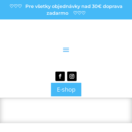
♡♡♡ Pre všetky objednávky nad 30€ doprava
zadarmo ♡♡♡
E-shop