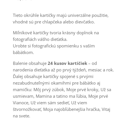
Tieto okrúhle kartičky majú univerzálne použitie,
vhodné sú pre chlapčeka alebo dievčatko.
Miľníkové kartičky tvoria krásny doplnok na
fotografiách vášho dieťatka.
Urobte si fotografickú spomienku s vaším
bábätkom.
Balenie obsahuje
24 kusov kartičiek
– od
narodenia dieťatka až po prvý týždeň, mesiac a rok.
Ďalej obsahuje kartičky spojené s prvými
nezabudnuteľnými okamihmi pre bábätko aj
mamičku: Môj prvý zúbok, Moje prvé kroky, Už sa
usmievam, Mamina a tatino ma ľúbia, Moje prvé
Vianoce, Už viem sám sedieť, Už viem
štvornožkovať, Moja najobľúbenejšia hračka, Vitaj
na svete.