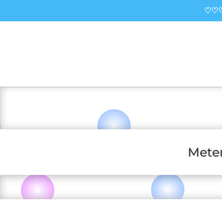
♡♡♡
Meter