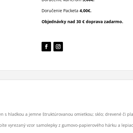
Doručenie Packeta
4,00€.
Objednávky nad 30 € doprava zadarmo.
ien s hladkou a jemne štruktúrovanou omietkou; sklo; drevené či pl
píte vyrezaný vzor samolepky z gumovo-papierového hárku a lepiac