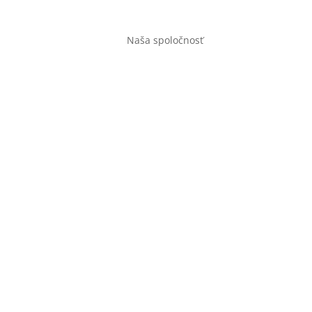
Naša spoločnosť
Úvod
Obchod
O
Kontakt