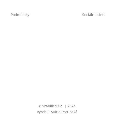
Podmienky
Sociálne siete
Obchodné podmienky
chrana osobných údajov
Doprava a doba dodania
©
vrablik s.r.o. | 2024
Vyrobil: Mária Porubská