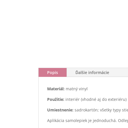
Popis
Ďalšie informácie
Materiál:
matný vinyl
Použitie:
interiér (vhodné aj do exteriéru)
Umiestnenie:
sadrokartón; všetky typy st
Aplikácia samolepiek je jednoduchá. Odle