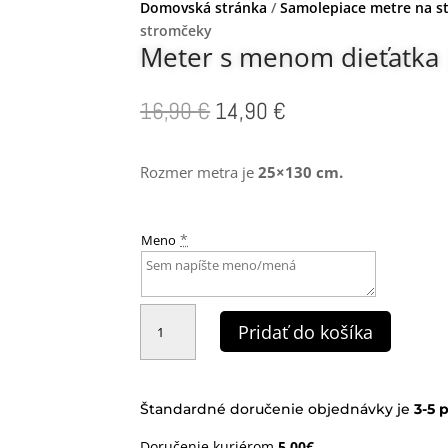
Domovská stránka
/
Samolepiace metre na s
stromčeky
Meter s menom dieťatka 
Pôvodná
Aktuálna
16,90
€
14,90
€
cena
cena
bola:
je:
Rozmer metra je
25×130 cm.
16,90 €.
14,90 €.
*
Meno
množstvo
Meter
Pridať do košíka
s
menom
dieťatka
|
autíčka
a
Štandardné doručenie objednávky je
3-
5 
stromčeky
Doručenie kuriérom
5,00€.