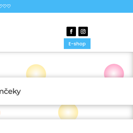
 ♡♡♡
E-shop
omčeky