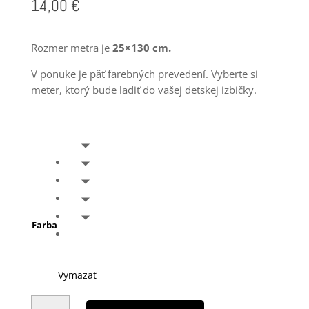
14,00
€
Rozmer metra je
25×130 cm.
V ponuke je päť farebných prevedení. Vyberte si
meter, ktorý bude ladiť do vašej detskej izbičky.
Farba
Vymazať
množstvo
Dievčenský