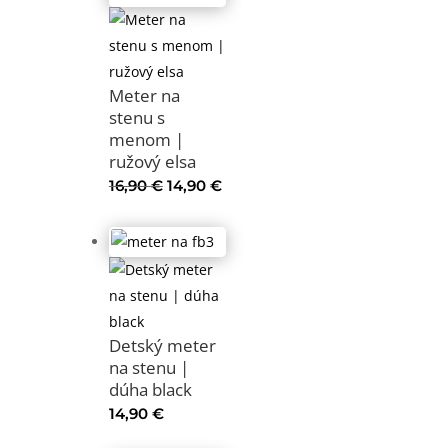
Meter na
stenu s
menom |
ružový elsa
Pôvodná
Aktuálna
16,90
€
14,90
€
cena
cena
bola:
je:
16,90 €.
14,90 €.
Detský meter
na stenu |
dúha black
14,90
€