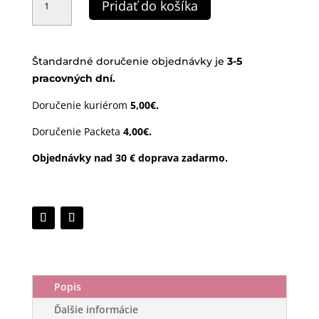
Pridať do košíka
samolepiaci
meter
|
kvetinky
Štandardné doručenie objednávky je
3-
5
pracovných dní.
Doručenie kuriérom
5,00€.
Doručenie Packeta
4,00€.
Objednávky nad 30 € doprava zadarmo.
Popis
Ďalšie informácie