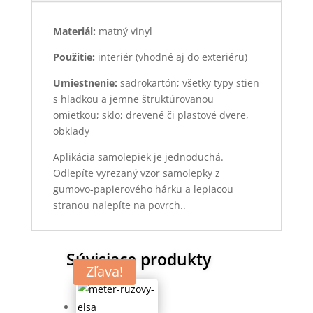
Materiál:
matný vinyl
Použitie:
interiér (vhodné aj do exteriéru)
Umiestnenie:
sadrokartón; všetky typy stien
s hladkou a jemne štruktúrovanou
omietkou; sklo; drevené či plastové dvere,
obklady
Aplikácia samolepiek je jednoduchá.
Odlepíte vyrezaný vzor samolepky z
gumovo-papierového hárku a lepiacou
stranou nalepíte na povrch..
Súvisiace produkty
Zľava!