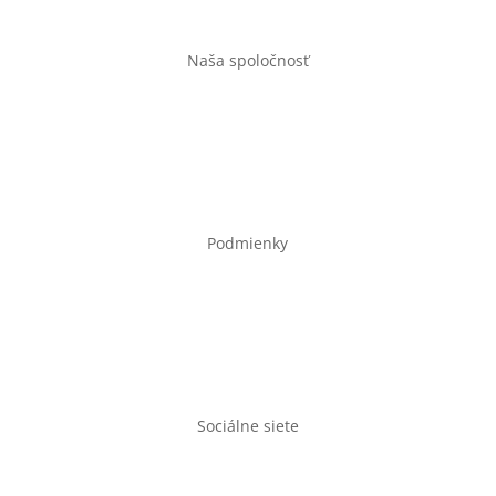
Naša spoločnosť
Úvod
Obchod
Kontakt
Podmienky
Obchodné podmienky
Ochrana osobných údajov
Doprava a doba dodania
Sociálne siete