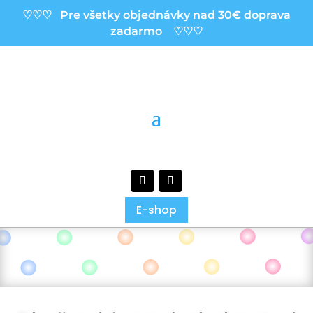
♡♡♡ Pre všetky objednávky nad 30€ doprava
zadarmo ♡♡♡
E-shop