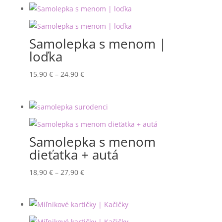
Samolepka s menom |
loďka
Price
15,90
€
–
24,90
€
range:
15,90 €
through
24,90 €
Samolepka s menom
dieťatka + autá
Price
18,90
€
–
27,90
€
range:
18,90 €
through