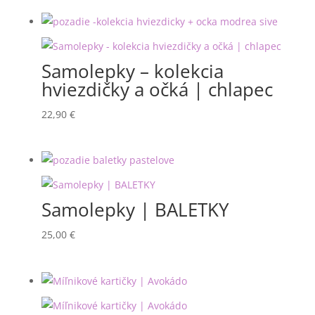
17,00 €
through
24,00 €
Samolepky – kolekcia
hviezdičky a očká | chlapec
22,90
€
Samolepky | BALETKY
25,00
€