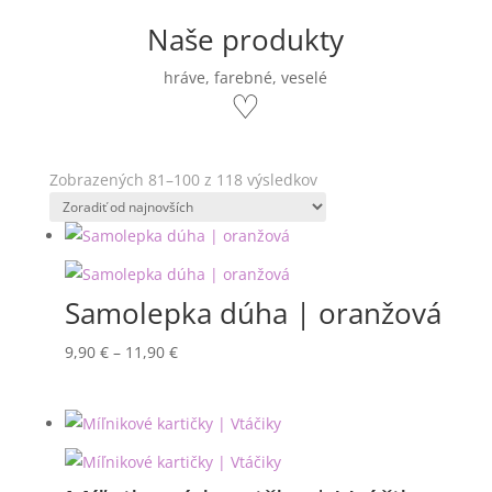
Naše produkty
hráve, farebné, veselé
♡
Zoradené
Zobrazených 81–100 z 118 výsledkov
podľa
najnovších
Samolepka dúha | oranžová
Price
9,90
€
–
11,90
€
range:
9,90 €
through
11,90 €