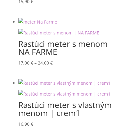
15,90
€
Rastúci meter s menom |
NA FARME
Price
17,00
€
–
24,00
€
range:
17,00 €
through
24,00 €
Rastúci meter s vlastným
menom | crem1
16,90
€