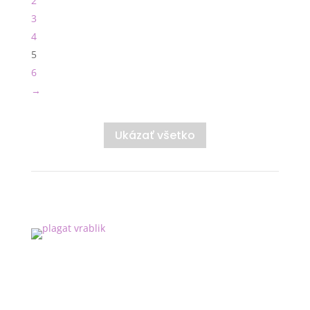
2
3
4
5
6
→
Ukázať všetko