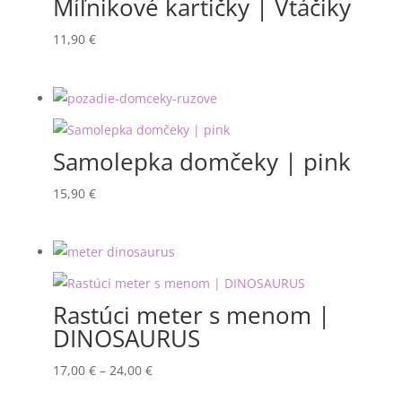
Míľnikové kartičky | Vtáčiky
11,90
€
Samolepka domčeky | pink
15,90
€
Rastúci meter s menom |
DINOSAURUS
Price
17,00
€
–
24,00
€
range: