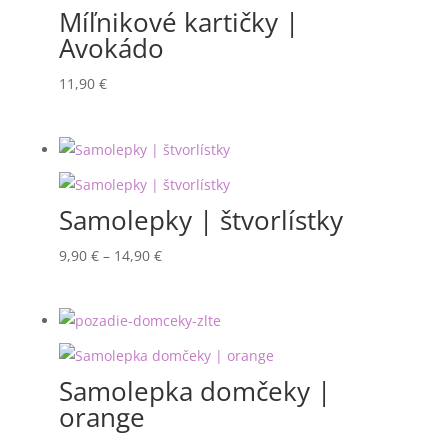
Míľnikové kartičky |
Avokádo
11,90
€
Samolepky | štvorlístky
Price
9,90
€
–
14,90
€
range:
9,90 €
through
14,90 €
Samolepka domčeky |
orange