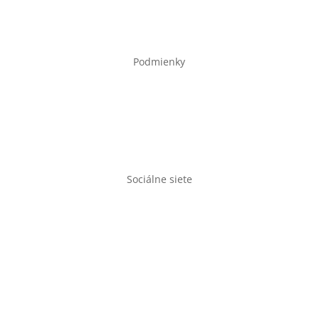
Obchod
Kontakt
Podmienky
Obchodné podmienky
Ochrana osobných údajov
Doprava a doba dodania
Sociálne siete