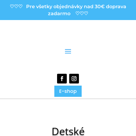
♡♡♡ Pre všetky objednávky nad 30€ doprava
zadarmo ♡♡♡
E-shop
Detské