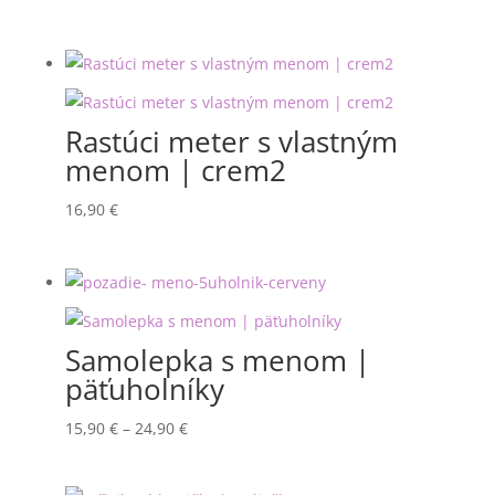
range:
17,00 €
through
24,00 €
Rastúci meter s vlastným
menom | crem2
16,90
€
Samolepka s menom |
päťuholníky
Price
15,90
€
–
24,90
€
range:
15,90 €